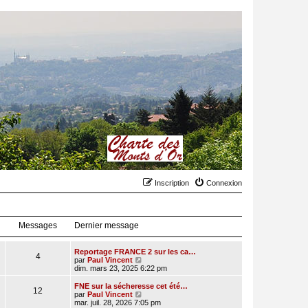
Inscription
Connexion
Messages
Dernier message
Reportage FRANCE 2 sur les ca…
4
C
par
Paul Vincent
o
dim. mars 23, 2025 6:22 pm
n
s
FNE sur la sécheresse cet été…
12
u
C
par
Paul Vincent
l
o
mar. juil. 28, 2026 7:05 pm