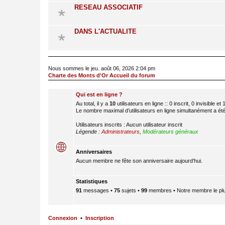
RESEAU ASSOCIATIF
DANS L'ACTUALITE
Nous sommes le jeu. août 06, 2026 2:04 pm
Charte des Monts d'Or Accueil du forum
Qui est en ligne ?
Au total, il y a
10
utilisateurs en ligne :: 0 inscrit, 0 invisible 
Le nombre maximal d’utilisateurs en ligne simultanément a ét
Utilisateurs inscrits : Aucun utilisateur inscrit
Légende :
Administrateurs
,
Modérateurs généraux
Anniversaires
Aucun membre ne fête son anniversaire aujourd’hui.
Statistiques
91
messages •
75
sujets •
99
membres • Notre membre le plu
Connexion
•
Inscription