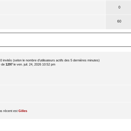
0
60
et 10 invités (selon le nombre d’utilisateurs actifs des 5 dernières minutes)
é de
1297
le ven. juil. 24, 2026 10:52 pm
s récent est
Gilles