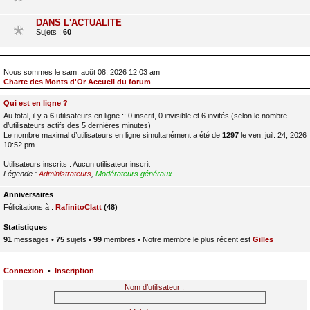
DANS L'ACTUALITE
Sujets :
60
Nous sommes le sam. août 08, 2026 12:03 am
Charte des Monts d'Or Accueil du forum
Qui est en ligne ?
Au total, il y a
6
utilisateurs en ligne :: 0 inscrit, 0 invisible et 6 invités (selon le nombre
d’utilisateurs actifs des 5 dernières minutes)
Le nombre maximal d’utilisateurs en ligne simultanément a été de
1297
le ven. juil. 24, 2026
10:52 pm
Utilisateurs inscrits : Aucun utilisateur inscrit
Légende :
Administrateurs
,
Modérateurs généraux
Anniversaires
Félicitations à :
RafinitoClatt
(48)
Statistiques
91
messages •
75
sujets •
99
membres • Notre membre le plus récent est
Gilles
Connexion
•
Inscription
Nom d’utilisateur :