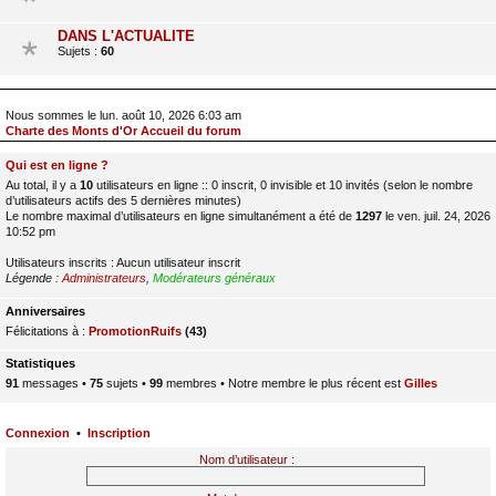
DANS L'ACTUALITE
Sujets :
60
Nous sommes le lun. août 10, 2026 6:03 am
Charte des Monts d'Or Accueil du forum
Qui est en ligne ?
Au total, il y a
10
utilisateurs en ligne :: 0 inscrit, 0 invisible et 10 invités (selon le nombre
d’utilisateurs actifs des 5 dernières minutes)
Le nombre maximal d’utilisateurs en ligne simultanément a été de
1297
le ven. juil. 24, 2026
10:52 pm
Utilisateurs inscrits : Aucun utilisateur inscrit
Légende :
Administrateurs
,
Modérateurs généraux
Anniversaires
Félicitations à :
PromotionRuifs
(43)
Statistiques
91
messages •
75
sujets •
99
membres • Notre membre le plus récent est
Gilles
Connexion
•
Inscription
Nom d’utilisateur :