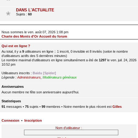
DANS L'ACTUALITE
Sujets :
60
Nous sommes le ven. août 07, 2026 1:08 pm
Charte des Monts d'Or Accueil du forum
Qui est en ligne ?
Au total, il y a
9
utilisateurs en ligne :: 1 inscrit, 0 invisible et 8 invités (selon le nombre
d’utilisateurs actifs des 5 dernières minutes)
Le nombre maximal d’utilisateurs en ligne simultanément a été de
1297
le ven. juil. 24, 2026
10:52 pm
Utilisateurs inscrits :
Baidu [Spider]
Légende :
Administrateurs
,
Modérateurs généraux
Anniversaires
Aucun membre ne fête son anniversaire aujourd’hui.
Statistiques
91
messages •
75
sujets •
99
membres • Notre membre le plus récent est
Gilles
Connexion
•
Inscription
Nom d’utilisateur :