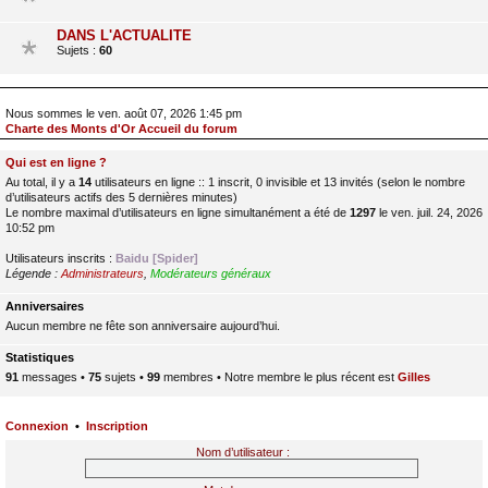
DANS L'ACTUALITE
Sujets :
60
Nous sommes le ven. août 07, 2026 1:45 pm
Charte des Monts d'Or Accueil du forum
Qui est en ligne ?
Au total, il y a
14
utilisateurs en ligne :: 1 inscrit, 0 invisible et 13 invités (selon le nombre
d’utilisateurs actifs des 5 dernières minutes)
Le nombre maximal d’utilisateurs en ligne simultanément a été de
1297
le ven. juil. 24, 2026
10:52 pm
Utilisateurs inscrits :
Baidu [Spider]
Légende :
Administrateurs
,
Modérateurs généraux
Anniversaires
Aucun membre ne fête son anniversaire aujourd’hui.
Statistiques
91
messages •
75
sujets •
99
membres • Notre membre le plus récent est
Gilles
Connexion
•
Inscription
Nom d’utilisateur :