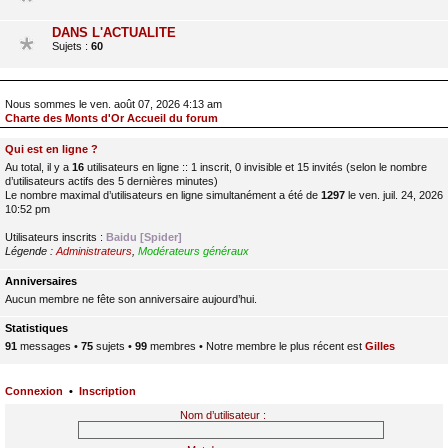
DANS L'ACTUALITE
Sujets :
60
Nous sommes le ven. août 07, 2026 4:13 am
Charte des Monts d'Or Accueil du forum
Qui est en ligne ?
Au total, il y a
16
utilisateurs en ligne :: 1 inscrit, 0 invisible et 15 invités (selon le nombre
d’utilisateurs actifs des 5 dernières minutes)
Le nombre maximal d’utilisateurs en ligne simultanément a été de
1297
le ven. juil. 24, 2026
10:52 pm
Utilisateurs inscrits :
Baidu [Spider]
Légende :
Administrateurs
,
Modérateurs généraux
Anniversaires
Aucun membre ne fête son anniversaire aujourd’hui.
Statistiques
91
messages •
75
sujets •
99
membres • Notre membre le plus récent est
Gilles
Connexion
•
Inscription
Nom d’utilisateur :