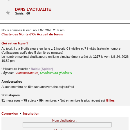
DANS L'ACTUALITE
Sujets :
60
Nous sommes le ven. août 07, 2026 2:59 am
Charte des Monts d'Or Accueil du forum
Qui est en ligne ?
Au total, il y a
8
utilisateurs en ligne :: 1 inscrit, 0 invisible et 7 invités (selon le nombre
d’utilisateurs actifs des 5 dernières minutes)
Le nombre maximal d’utilisateurs en ligne simultanément a été de
1297
le ven. juil. 24, 2026
10:52 pm
Utilisateurs inscrits :
Baidu [Spider]
Légende :
Administrateurs
,
Modérateurs généraux
Anniversaires
Aucun membre ne fête son anniversaire aujourd’hui.
Statistiques
91
messages •
75
sujets •
99
membres • Notre membre le plus récent est
Gilles
Connexion
•
Inscription
Nom d’utilisateur :