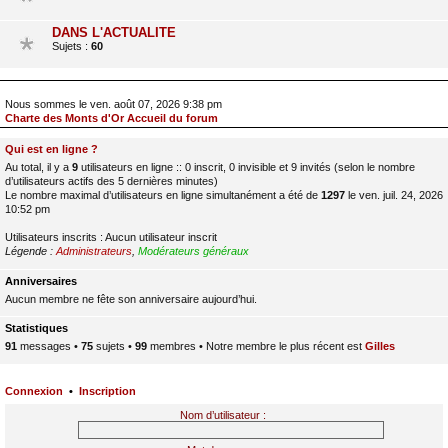
DANS L'ACTUALITE
Sujets :
60
Nous sommes le ven. août 07, 2026 9:38 pm
Charte des Monts d'Or Accueil du forum
Qui est en ligne ?
Au total, il y a
9
utilisateurs en ligne :: 0 inscrit, 0 invisible et 9 invités (selon le nombre
d’utilisateurs actifs des 5 dernières minutes)
Le nombre maximal d’utilisateurs en ligne simultanément a été de
1297
le ven. juil. 24, 2026
10:52 pm
Utilisateurs inscrits : Aucun utilisateur inscrit
Légende :
Administrateurs
,
Modérateurs généraux
Anniversaires
Aucun membre ne fête son anniversaire aujourd’hui.
Statistiques
91
messages •
75
sujets •
99
membres • Notre membre le plus récent est
Gilles
Connexion
•
Inscription
Nom d’utilisateur :