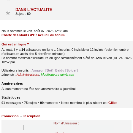
DANS L'ACTUALITE
Sujets :
60
Nous sommes le ven. août 07, 2026 12:36 am
Charte des Monts d'Or Accueil du forum
Qui est en ligne ?
Au total, il y a
14
utilisateurs en ligne :: 2 inscrits, 0 invisible et 12 invités (selon le nombre
d’utilisateurs actifs des 5 dernières minutes)
Le nombre maximal d’utilisateurs en ligne simultanément a été de
1297
le ven. juil. 24, 2026
10:52 pm
Utilisateurs inscrits :
Amazon [Bot]
,
Baidu [Spider]
Légende :
Administrateurs
,
Modérateurs généraux
Anniversaires
Aucun membre ne fête son anniversaire aujourd’hui.
Statistiques
91
messages •
75
sujets •
99
membres • Notre membre le plus récent est
Gilles
Connexion
•
Inscription
Nom d’utilisateur :