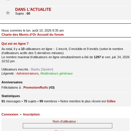
DANS L'ACTUALITE
Sujets :
60
Nous sommes le lun. août 10, 2026 8:35 am
Charte des Monts d'Or Accueil du forum
Qui est en ligne ?
Au total, il y a
10
utilisateurs en ligne :: 1 inscrit, 0 invisible et 9 invités (selon le nombre
d’utilisateurs actifs des 5 dernières minutes)
Le nombre maximal d’utilisateurs en ligne simultanément a été de
1297
le ven. juil. 24, 2026
10:52 pm
Utilisateurs inscrits :
Baidu [Spider]
Légende :
Administrateurs
,
Modérateurs généraux
Anniversaires
Félicitations à :
PromotionRuifs
(43)
Statistiques
91
messages •
75
sujets •
99
membres • Notre membre le plus récent est
Gilles
Connexion
•
Inscription
Nom d’utilisateur :