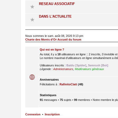
RESEAU ASSOCIATIF
DANS L'ACTUALITE
Nous sommes le sam. août 08, 2026 9:13 pm
Charte des Monts d'Or Accueil du forum
Qui est en ligne ?
Au total, il y a
18
utilisateurs en ligne :: 2 inscrits, 0 invisible
Le nombre maximal d’utilisateurs en ligne simultanément a ét
Utilisateurs inscrits :
Baidu [Spider]
,
Semrush [Bot]
Légende :
Administrateurs
,
Modérateurs généraux
Anniversaires
Félicitations à :
RafinitoClatt
(48)
Statistiques
91
messages •
75
sujets •
99
membres • Notre membre le plu
Connexion
•
Inscription