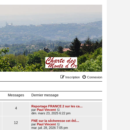
Inscription
Connexion
Messages
Dernier message
Reportage FRANCE 2 sur les ca…
4
C
par
Paul Vincent
o
dim. mars 23, 2025 6:22 pm
n
s
FNE sur la sécheresse cet été…
12
u
C
par
Paul Vincent
l
o
mar. juil. 28, 2026 7:05 pm