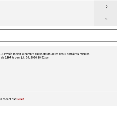
0
60
 et 16 invités (selon le nombre d’utilisateurs actifs des 5 dernières minutes)
é de
1297
le ven. juil. 24, 2026 10:52 pm
s récent est
Gilles