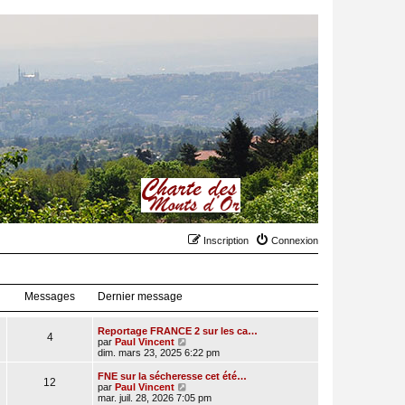
Inscription
Connexion
Messages
Dernier message
Reportage FRANCE 2 sur les ca…
4
C
par
Paul Vincent
o
dim. mars 23, 2025 6:22 pm
n
s
FNE sur la sécheresse cet été…
12
u
C
par
Paul Vincent
l
o
mar. juil. 28, 2026 7:05 pm