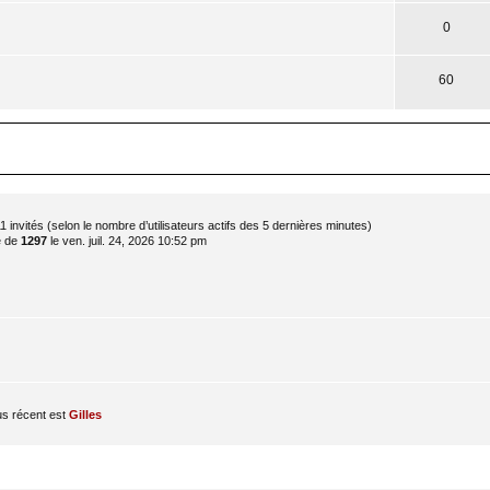
0
60
et 11 invités (selon le nombre d’utilisateurs actifs des 5 dernières minutes)
é de
1297
le ven. juil. 24, 2026 10:52 pm
s récent est
Gilles