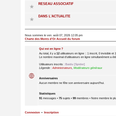
RESEAU ASSOCIATIF
DANS L'ACTUALITE
Nous sommes le ven. août 07, 2026 12:05 pm
Charte des Monts d'Or Accueil du forum
Qui est en ligne ?
Au total, il y a
12
utilisateurs en ligne :: 1 inscrit, 0 invisible 
Le nombre maximal d’utilisateurs en ligne simultanément a ét
Utilisateurs inscrits :
Baidu [Spider]
Légende :
Administrateurs
,
Modérateurs généraux
Anniversaires
Aucun membre ne fête son anniversaire aujourd’hui.
Statistiques
91
messages •
75
sujets •
99
membres • Notre membre le plu
Connexion
•
Inscription