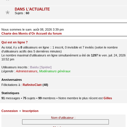
DANS L'ACTUALITE
Sujets :
60
Nous sommes le sam. août 08, 2026 3:39 pm
Charte des Monts d'Or Accueil du forum
Qui est en ligne ?
Au total, il y a
8
utilisateurs en ligne :: 1 inscrit, 0 invisible et 7 invités (selon le nombre
d’utilisateurs actifs des 5 dernières minutes)
Le nombre maximal d’utilisateurs en ligne simultanément a été de
1297
le ven. juil. 24, 2026
10:52 pm
Utilisateurs inscrits :
Baidu [Spider]
Légende :
Administrateurs
,
Modérateurs généraux
Anniversaires
Félicitations à :
RafinitoClatt
(48)
Statistiques
91
messages •
75
sujets •
99
membres • Notre membre le plus récent est
Gilles
Connexion
•
Inscription
Nom d’utilisateur :