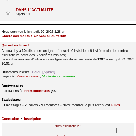
DANS L'ACTUALITE
Sujets :
60
Nous sommes le lun. août 10, 2026 1:28 pm
Charte des Monts d'Or Accueil du forum
Qui est en ligne ?
Au total, il y a
10
utilisateurs en ligne :: 1 inscrit, 0 invisible et 9 invités (selon le nombre
d’utilisateurs actifs des 5 dernières minutes)
Le nombre maximal d’utilisateurs en ligne simultanément a été de
1297
le ven. juil. 24, 2026
10:52 pm
Utilisateurs inscrits :
Baidu [Spider]
Légende :
Administrateurs
,
Modérateurs généraux
Anniversaires
Félicitations à :
PromotionRuifs
(43)
Statistiques
91
messages •
75
sujets •
99
membres • Notre membre le plus récent est
Gilles
Connexion
•
Inscription
Nom d’utilisateur :