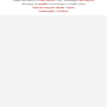
Chartes des Monts d'Or
Paul VINCENT
| MSC Informatique
Paul VINCENT
Développé par
phpBB
® Forum Software © phpBB Limited
Traduction française officielle
©
Qiaeru
Confidentialité
|
Conditions