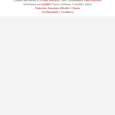
Chartes des Monts d'Or
Paul VINCENT
| MSC Informatique
Paul VINCENT
Développé par
phpBB
® Forum Software © phpBB Limited
Traduction française officielle
©
Qiaeru
Confidentialité
|
Conditions