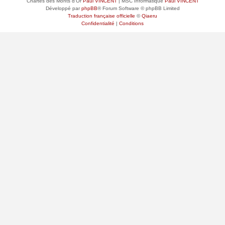
Chartes des Monts d'Or
Paul VINCENT
| MSC Informatique
Paul VINCENT
Développé par
phpBB
® Forum Software © phpBB Limited
Traduction française officielle
©
Qiaeru
Confidentialité
|
Conditions