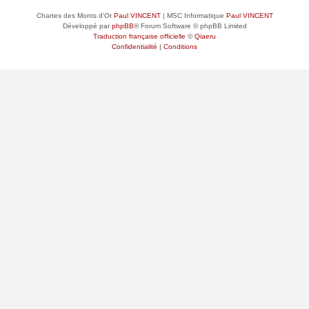
Chartes des Monts d'Or
Paul VINCENT
| MSC Informatique
Paul VINCENT
Développé par
phpBB
® Forum Software © phpBB Limited
Traduction française officielle
©
Qiaeru
Confidentialité
|
Conditions