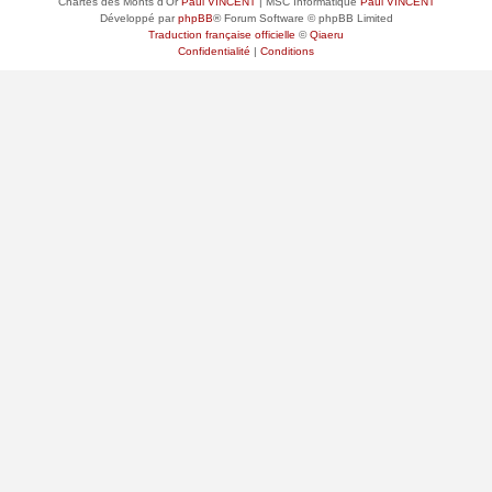
Chartes des Monts d'Or
Paul VINCENT
| MSC Informatique
Paul VINCENT
Développé par
phpBB
® Forum Software © phpBB Limited
Traduction française officielle
©
Qiaeru
Confidentialité
|
Conditions