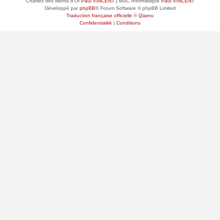
Chartes des Monts d'Or
Paul VINCENT
| MSC Informatique
Paul VINCENT
Développé par
phpBB
® Forum Software © phpBB Limited
Traduction française officielle
©
Qiaeru
Confidentialité
|
Conditions