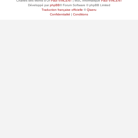
Chartes des Monts d'Or
Paul VINCENT
| MSC Informatique
Paul VINCENT
Développé par
phpBB
® Forum Software © phpBB Limited
Traduction française officielle
©
Qiaeru
Confidentialité
|
Conditions