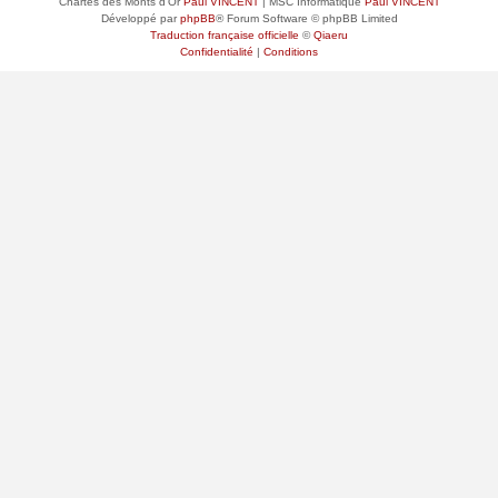
Chartes des Monts d'Or
Paul VINCENT
| MSC Informatique
Paul VINCENT
Développé par
phpBB
® Forum Software © phpBB Limited
Traduction française officielle
©
Qiaeru
Confidentialité
|
Conditions