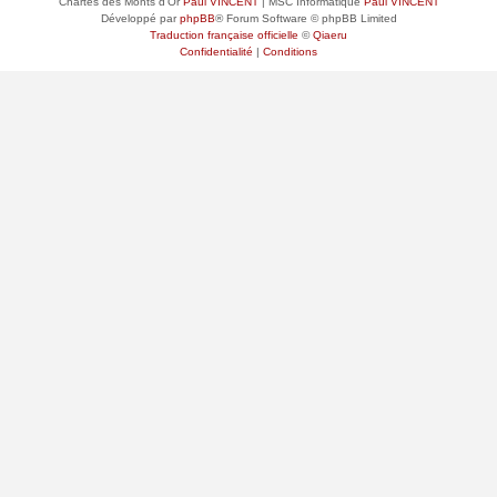
Chartes des Monts d'Or
Paul VINCENT
| MSC Informatique
Paul VINCENT
Développé par
phpBB
® Forum Software © phpBB Limited
Traduction française officielle
©
Qiaeru
Confidentialité
|
Conditions