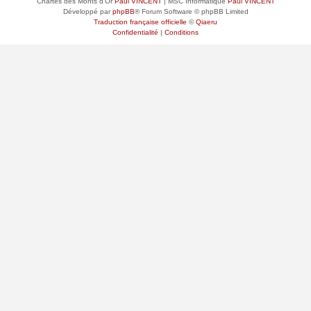
Chartes des Monts d'Or
Paul VINCENT
| MSC Informatique
Paul VINCENT
Développé par
phpBB
® Forum Software © phpBB Limited
Traduction française officielle
©
Qiaeru
Confidentialité
|
Conditions