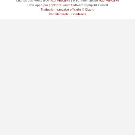
Chartes des Monts d'Or
Paul VINCENT
| MSC Informatique
Paul VINCENT
Développé par
phpBB
® Forum Software © phpBB Limited
Traduction française officielle
©
Qiaeru
Confidentialité
|
Conditions