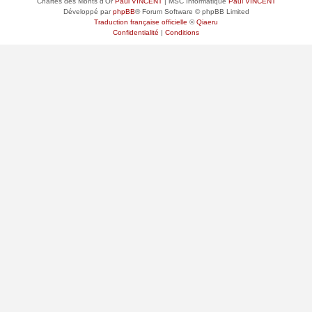
Chartes des Monts d'Or
Paul VINCENT
| MSC Informatique
Paul VINCENT
Développé par
phpBB
® Forum Software © phpBB Limited
Traduction française officielle
©
Qiaeru
Confidentialité
|
Conditions