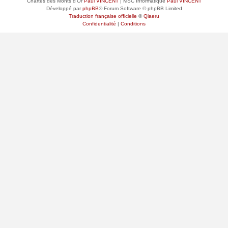
Chartes des Monts d'Or
Paul VINCENT
| MSC Informatique
Paul VINCENT
Développé par
phpBB
® Forum Software © phpBB Limited
Traduction française officielle
©
Qiaeru
Confidentialité
|
Conditions