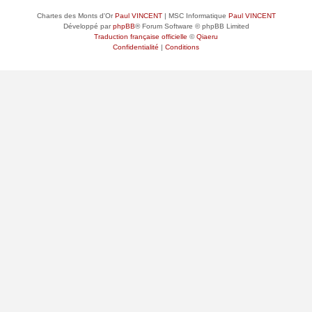
Chartes des Monts d'Or
Paul VINCENT
| MSC Informatique
Paul VINCENT
Développé par
phpBB
® Forum Software © phpBB Limited
Traduction française officielle
©
Qiaeru
Confidentialité
|
Conditions