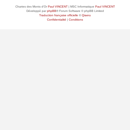
Chartes des Monts d'Or
Paul VINCENT
| MSC Informatique
Paul VINCENT
Développé par
phpBB
® Forum Software © phpBB Limited
Traduction française officielle
©
Qiaeru
Confidentialité
|
Conditions