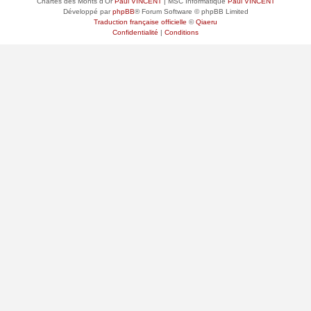
Chartes des Monts d'Or
Paul VINCENT
| MSC Informatique
Paul VINCENT
Développé par
phpBB
® Forum Software © phpBB Limited
Traduction française officielle
©
Qiaeru
Confidentialité
|
Conditions