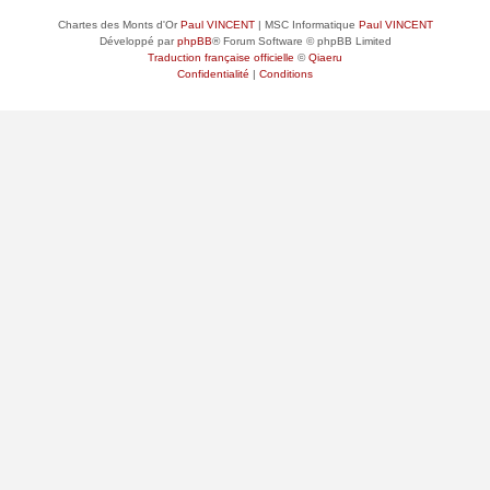
Chartes des Monts d'Or
Paul VINCENT
| MSC Informatique
Paul VINCENT
Développé par
phpBB
® Forum Software © phpBB Limited
Traduction française officielle
©
Qiaeru
Confidentialité
|
Conditions