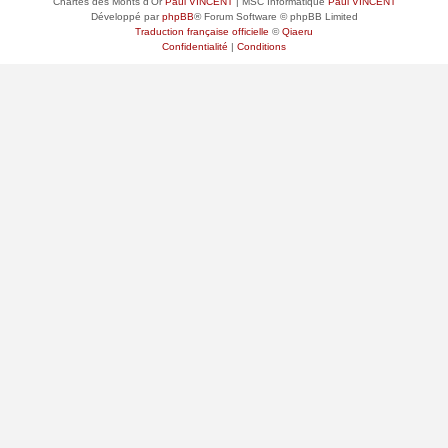
Chartes des Monts d'Or
Paul VINCENT
| MSC Informatique
Paul VINCENT
Développé par
phpBB
® Forum Software © phpBB Limited
Traduction française officielle
©
Qiaeru
Confidentialité
|
Conditions