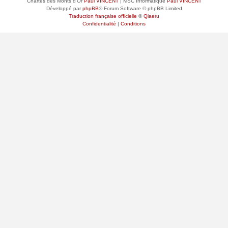
Chartes des Monts d'Or
Paul VINCENT
| MSC Informatique
Paul VINCENT
Développé par
phpBB
® Forum Software © phpBB Limited
Traduction française officielle
©
Qiaeru
Confidentialité
|
Conditions