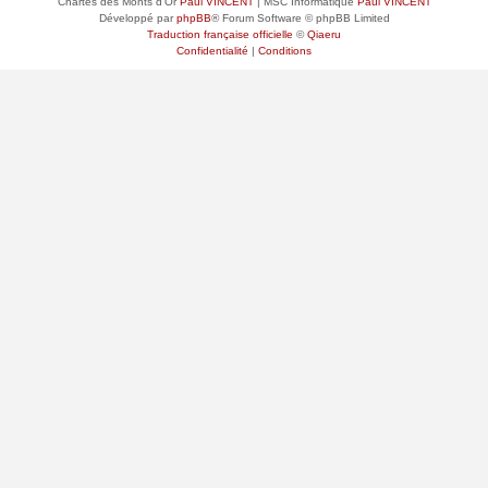
Chartes des Monts d'Or
Paul VINCENT
| MSC Informatique
Paul VINCENT
Développé par
phpBB
® Forum Software © phpBB Limited
Traduction française officielle
©
Qiaeru
Confidentialité
|
Conditions