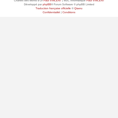
Chartes des Monts d'Or
Paul VINCENT
| MSC Informatique
Paul VINCENT
Développé par
phpBB
® Forum Software © phpBB Limited
Traduction française officielle
©
Qiaeru
Confidentialité
|
Conditions