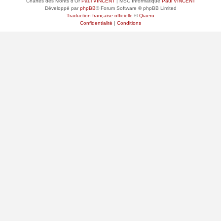
Chartes des Monts d'Or
Paul VINCENT
| MSC Informatique
Paul VINCENT
Développé par
phpBB
® Forum Software © phpBB Limited
Traduction française officielle
©
Qiaeru
Confidentialité
|
Conditions