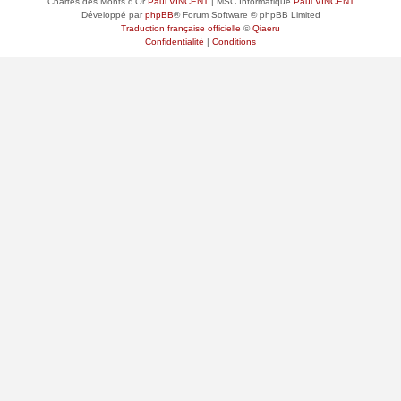
Chartes des Monts d'Or
Paul VINCENT
| MSC Informatique
Paul VINCENT
Développé par
phpBB
® Forum Software © phpBB Limited
Traduction française officielle
©
Qiaeru
Confidentialité
|
Conditions