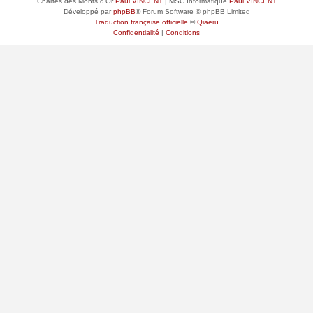
Chartes des Monts d'Or
Paul VINCENT
| MSC Informatique
Paul VINCENT
Développé par
phpBB
® Forum Software © phpBB Limited
Traduction française officielle
©
Qiaeru
Confidentialité
|
Conditions