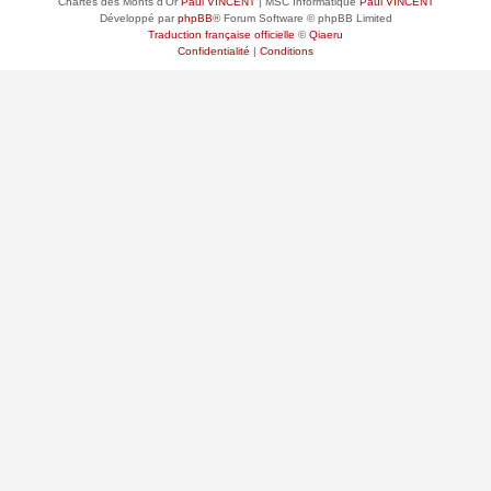
Chartes des Monts d'Or
Paul VINCENT
| MSC Informatique
Paul VINCENT
Développé par
phpBB
® Forum Software © phpBB Limited
Traduction française officielle
©
Qiaeru
Confidentialité
|
Conditions