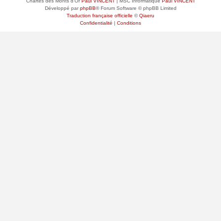
Chartes des Monts d'Or
Paul VINCENT
| MSC Informatique
Paul VINCENT
Développé par
phpBB
® Forum Software © phpBB Limited
Traduction française officielle
©
Qiaeru
Confidentialité
|
Conditions