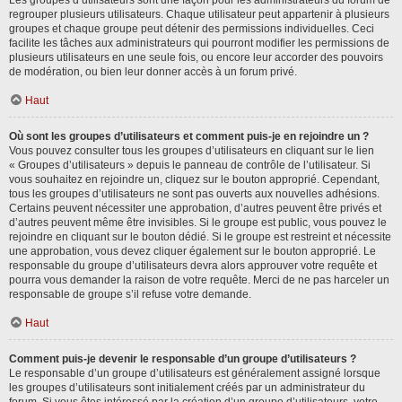
Les groupes d’utilisateurs sont une façon pour les administrateurs du forum de
regrouper plusieurs utilisateurs. Chaque utilisateur peut appartenir à plusieurs
groupes et chaque groupe peut détenir des permissions individuelles. Ceci
facilite les tâches aux administrateurs qui pourront modifier les permissions de
plusieurs utilisateurs en une seule fois, ou encore leur accorder des pouvoirs
de modération, ou bien leur donner accès à un forum privé.
Haut
Où sont les groupes d’utilisateurs et comment puis-je en rejoindre un ?
Vous pouvez consulter tous les groupes d’utilisateurs en cliquant sur le lien
« Groupes d’utilisateurs » depuis le panneau de contrôle de l’utilisateur. Si
vous souhaitez en rejoindre un, cliquez sur le bouton approprié. Cependant,
tous les groupes d’utilisateurs ne sont pas ouverts aux nouvelles adhésions.
Certains peuvent nécessiter une approbation, d’autres peuvent être privés et
d’autres peuvent même être invisibles. Si le groupe est public, vous pouvez le
rejoindre en cliquant sur le bouton dédié. Si le groupe est restreint et nécessite
une approbation, vous devez cliquer également sur le bouton approprié. Le
responsable du groupe d’utilisateurs devra alors approuver votre requête et
pourra vous demander la raison de votre requête. Merci de ne pas harceler un
responsable de groupe s’il refuse votre demande.
Haut
Comment puis-je devenir le responsable d’un groupe d’utilisateurs ?
Le responsable d’un groupe d’utilisateurs est généralement assigné lorsque
les groupes d’utilisateurs sont initialement créés par un administrateur du