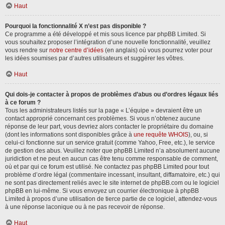
Haut
Pourquoi la fonctionnalité X n’est pas disponible ?
Ce programme a été développé et mis sous licence par phpBB Limited. Si
vous souhaitez proposer l’intégration d’une nouvelle fonctionnalité, veuillez
vous rendre sur
notre centre d’idées
(en anglais) où vous pourrez voter pour
les idées soumises par d’autres utilisateurs et suggérer les vôtres.
Haut
Qui dois-je contacter à propos de problèmes d’abus ou d’ordres légaux liés
à ce forum ?
Tous les administrateurs listés sur la page « L’équipe » devraient être un
contact approprié concernant ces problèmes. Si vous n’obtenez aucune
réponse de leur part, vous devriez alors contacter le propriétaire du domaine
(dont les informations sont disponibles grâce à
une requête WHOIS
), ou, si
celui-ci fonctionne sur un service gratuit (comme Yahoo, Free, etc.), le service
de gestion des abus. Veuillez noter que phpBB Limited n’a absolument aucune
juridiction et ne peut en aucun cas être tenu comme responsable de comment,
où et par qui ce forum est utilisé. Ne contactez pas phpBB Limited pour tout
problème d’ordre légal (commentaire incessant, insultant, diffamatoire, etc.) qui
ne sont pas directement reliés avec le site internet de phpBB.com ou le logiciel
phpBB en lui-même. Si vous envoyez un courrier électronique à phpBB
Limited à propos d’une utilisation de tierce partie de ce logiciel, attendez-vous
à une réponse laconique ou à ne pas recevoir de réponse.
Haut