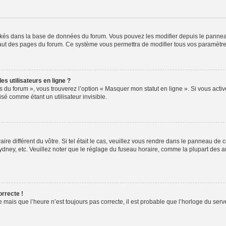
ockés dans la base de données du forum. Vous pouvez les modifier depuis le panneau 
haut des pages du forum. Ce système vous permettra de modifier tous vos paramètre
s utilisateurs en ligne ?
s du forum », vous trouverez l’option « Masquer mon statut en ligne ». Si vous activ
é comme étant un utilisateur invisible.
aire différent du vôtre. Si tel était le cas, veuillez vous rendre dans le panneau de co
ey, etc. Veuillez noter que le réglage du fuseau horaire, comme la plupart des autr
orrecte !
 mais que l’heure n’est toujours pas correcte, il est probable que l’horloge du serve