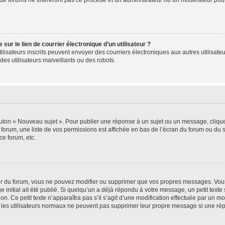
de forums ne toléreront pas ce procédé et un administrateur ou un modérateur pou
ur le lien de courrier électronique d’un utilisateur ?
s utilisateurs inscrits peuvent envoyer des courriers électroniques aux autres utili
es utilisateurs malveillants ou des robots.
outon « Nouveau sujet ». Pour publier une réponse à un sujet ou un message, cliqu
 forum, une liste de vos permissions est affichée en bas de l’écran du forum ou du
ce forum, etc.
r du forum, vous ne pouvez modifier ou supprimer que vos propres messages. Vou
 initial ait été publié. Si quelqu’un a déjà répondu à votre message, un petit text
ion. Ce petit texte n’apparaîtra pas s’il s’agit d’une modification effectuée par un 
ue les utilisateurs normaux ne peuvent pas supprimer leur propre message si une ré