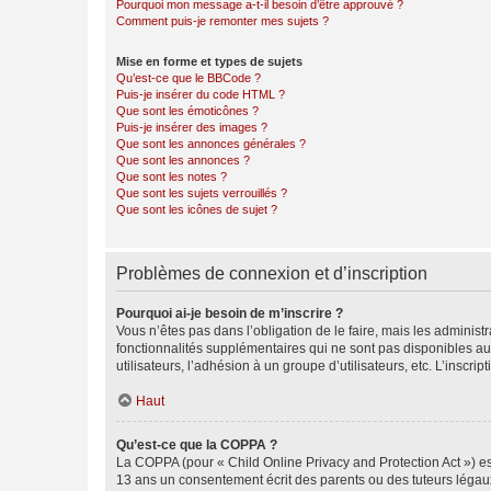
Pourquoi mon message a-t-il besoin d’être approuvé ?
Comment puis-je remonter mes sujets ?
Mise en forme et types de sujets
Qu’est-ce que le BBCode ?
Puis-je insérer du code HTML ?
Que sont les émoticônes ?
Puis-je insérer des images ?
Que sont les annonces générales ?
Que sont les annonces ?
Que sont les notes ?
Que sont les sujets verrouillés ?
Que sont les icônes de sujet ?
Problèmes de connexion et d’inscription
Pourquoi ai-je besoin de m’inscrire ?
Vous n’êtes pas dans l’obligation de le faire, mais les adminis
fonctionnalités supplémentaires qui ne sont pas disponibles aux 
utilisateurs, l’adhésion à un groupe d’utilisateurs, etc. L’insc
Haut
Qu’est-ce que la COPPA ?
La COPPA (pour « Child Online Privacy and Protection Act ») es
13 ans un consentement écrit des parents ou des tuteurs légaux