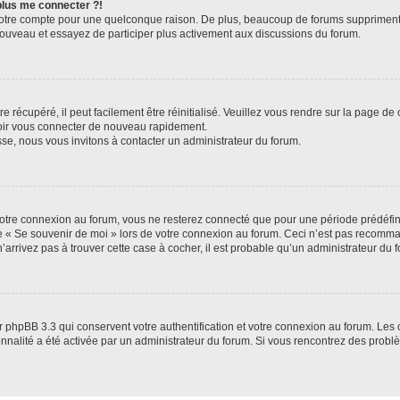
 plus me connecter ?!
votre compte pour une quelconque raison. De plus, beaucoup de forums suppriment pér
 nouveau et essayez de participer plus activement aux discussions du forum.
 récupéré, il peut facilement être réinitialisé. Veuillez vous rendre sur la page de
voir vous connecter de nouveau rapidement.
sse, nous vous invitons à contacter un administrateur du forum.
otre connexion au forum, vous ne resterez connecté que pour une période prédéfinie
se « Se souvenir de moi » lors de votre connexion au forum. Ceci n’est pas recomm
’arrivez pas à trouver cette case à cocher, il est probable qu’un administrateur du fo
 phpBB 3.3 qui conservent votre authentification et votre connexion au forum. Les 
tionnalité a été activée par un administrateur du forum. Si vous rencontrez des pro