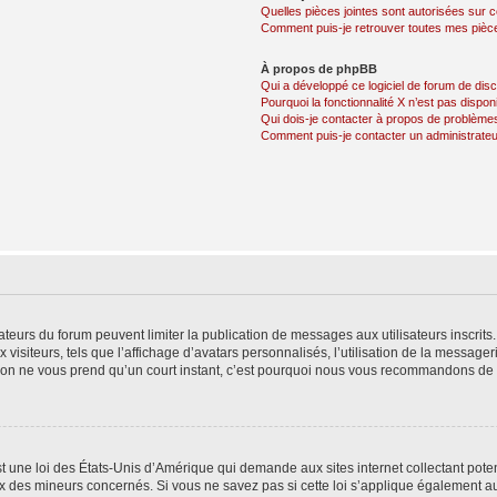
Quelles pièces jointes sont autorisées sur 
Comment puis-je retrouver toutes mes pièce
À propos de phpBB
Qui a développé ce logiciel de forum de dis
Pourquoi la fonctionnalité X n’est pas dispon
Qui dois-je contacter à propos de problèmes
Comment puis-je contacter un administrateu
trateurs du forum peuvent limiter la publication de messages aux utilisateurs inscri
visiteurs, tels que l’affichage d’avatars personnalisés, l’utilisation de la messager
ription ne vous prend qu’un court instant, c’est pourquoi nous vous recommandons de l
t une loi des États-Unis d’Amérique qui demande aux sites internet collectant pot
 des mineurs concernés. Si vous ne savez pas si cette loi s’applique également au