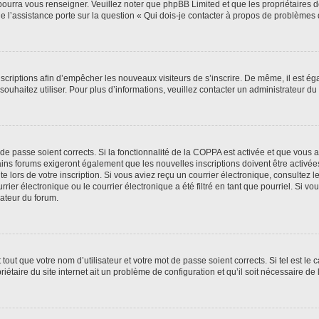
 pourra vous renseigner. Veuillez noter que phpBB Limited et que les propriétaires
ue l’assistance porte sur la question « Qui dois-je contacter à propos de problèmes 
inscriptions afin d’empêcher les nouveaux visiteurs de s’inscrire. De même, il est é
s souhaitez utiliser. Pour plus d’informations, veuillez contacter un administrateur du
t de passe soient corrects. Si la fonctionnalité de la COPPA est activée et que vous 
ains forums exigeront également que les nouvelles inscriptions doivent être activée
te lors de votre inscription. Si vous aviez reçu un courrier électronique, consultez l
r électronique ou le courrier électronique a été filtré en tant que pourriel. Si vo
rateur du forum.
out que votre nom d’utilisateur et votre mot de passe soient corrects. Si tel est le
iétaire du site internet ait un problème de configuration et qu’il soit nécessaire de l