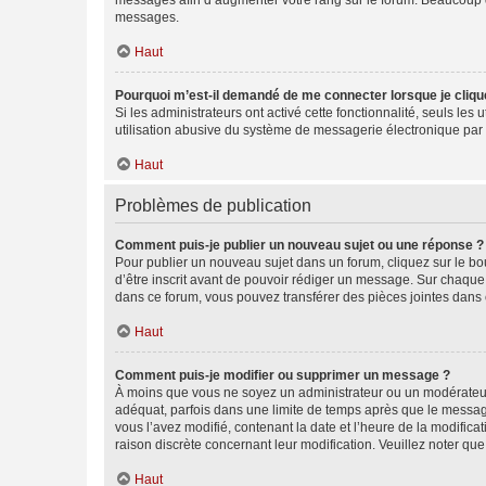
messages afin d’augmenter votre rang sur le forum. Beaucoup 
messages.
Haut
Pourquoi m’est-il demandé de me connecter lorsque je clique s
Si les administrateurs ont activé cette fonctionnalité, seuls le
utilisation abusive du système de messagerie électronique par d
Haut
Problèmes de publication
Comment puis-je publier un nouveau sujet ou une réponse ?
Pour publier un nouveau sujet dans un forum, cliquez sur le b
d’être inscrit avant de pouvoir rédiger un message. Sur chaque
dans ce forum, vous pouvez transférer des pièces jointes dans 
Haut
Comment puis-je modifier ou supprimer un message ?
À moins que vous ne soyez un administrateur ou un modérateu
adéquat, parfois dans une limite de temps après que le message
vous l’avez modifié, contenant la date et l’heure de la modificat
raison discrète concernant leur modification. Veuillez noter q
Haut