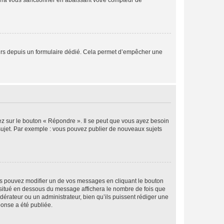
rra vous sanctionner en abaissant votre compteur de
sateurs depuis un formulaire dédié. Cela permet d’empêcher une
ez sur le bouton « Répondre ». Il se peut que vous ayez besoin
 sujet. Par exemple : vous pouvez publier de nouveaux sujets
s pouvez modifier un de vos messages en cliquant le bouton
e situé en dessous du message affichera le nombre de fois que
modérateur ou un administrateur, bien qu’ils puissent rédiger une
ponse a été publiée.