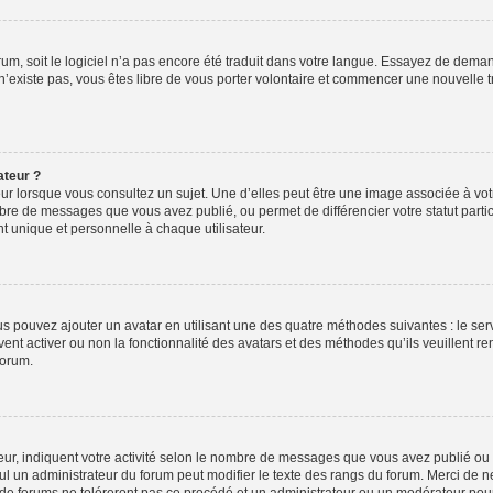
orum, soit le logiciel n’a pas encore été traduit dans votre langue. Essayez de deman
 n’existe pas, vous êtes libre de vous porter volontaire et commencer une nouvelle t
ateur ?
ur lorsque vous consultez un sujet. Une d’elles peut être une image associée à vo
mbre de messages que vous avez publié, ou permet de différencier votre statut parti
 unique et personnelle à chaque utilisateur.
ous pouvez ajouter un avatar en utilisant une des quatre méthodes suivantes : le serv
ent activer ou non la fonctionnalité des avatars et des méthodes qu’ils veuillent ren
forum.
ur, indiquent votre activité selon le nombre de messages que vous avez publié ou id
eul un administrateur du forum peut modifier le texte des rangs du forum. Merci de 