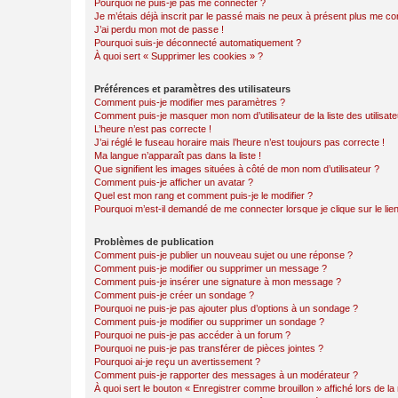
Pourquoi ne puis-je pas me connecter ?
Je m’étais déjà inscrit par le passé mais ne peux à présent plus me co
J’ai perdu mon mot de passe !
Pourquoi suis-je déconnecté automatiquement ?
À quoi sert « Supprimer les cookies » ?
Préférences et paramètres des utilisateurs
Comment puis-je modifier mes paramètres ?
Comment puis-je masquer mon nom d’utilisateur de la liste des utilisate
L’heure n’est pas correcte !
J’ai réglé le fuseau horaire mais l’heure n’est toujours pas correcte !
Ma langue n’apparaît pas dans la liste !
Que signifient les images situées à côté de mon nom d’utilisateur ?
Comment puis-je afficher un avatar ?
Quel est mon rang et comment puis-je le modifier ?
Pourquoi m’est-il demandé de me connecter lorsque je clique sur le lien 
Problèmes de publication
Comment puis-je publier un nouveau sujet ou une réponse ?
Comment puis-je modifier ou supprimer un message ?
Comment puis-je insérer une signature à mon message ?
Comment puis-je créer un sondage ?
Pourquoi ne puis-je pas ajouter plus d’options à un sondage ?
Comment puis-je modifier ou supprimer un sondage ?
Pourquoi ne puis-je pas accéder à un forum ?
Pourquoi ne puis-je pas transférer de pièces jointes ?
Pourquoi ai-je reçu un avertissement ?
Comment puis-je rapporter des messages à un modérateur ?
À quoi sert le bouton « Enregistrer comme brouillon » affiché lors de la 