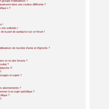
 groupe d’utilisateurs ?
araissent dans une couleur différente ?
défaut » ?
s !
non sollicités !
e de la part de quelqu’un sur ce forum !
lisateurs de ma liste d’amis et d’ignorés ?
ans un ou des forums ?
sultat ?
blanche ?!
?
ssages et sujets ?
t les abonnements ?
onner à un sujet spécifique ?
ifique ?
 ?