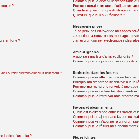
Comment puis-je devenir le responsable d’un
nnecter ?!
Pourquoi certains groupes d’utilisateurs app
Qu’est-ce qu’un « groupe d’utilisateurs par 
Qu’est-ce que le lien « L’équipe » ?
Messagerie privée
Je ne peux pas envoyer de messages privé
Je continue à recevoir des messages privés 
urs en ligne ?
J’ai reçu un courrier électronique indésirabl
Amis et ignorés
À quoi sert ma liste d’amis et d’ignorés ?
Comment puis-je ajouter ou supprimer des uti
Recherche dans les forums
de courrier électronique d’un utilisateur ?
Comment puis-je effectuer une recherche d
Pourquoi ma recherche ne renvoie aucun ré
Pourquoi ma recherche renvoie à une page 
Comment puis-je rechercher des membres 
Comment puis-je retrouver mes propres me
Favoris et abonnements
Quelle est la différence entre les favoris e
Comment puis-je ajouter aux favoris ou m’ab
Comment puis-je m’abonner à un forum spéc
Comment puis-je résilier mes abonnements
rédaction d’un sujet ?
Pièces jointes