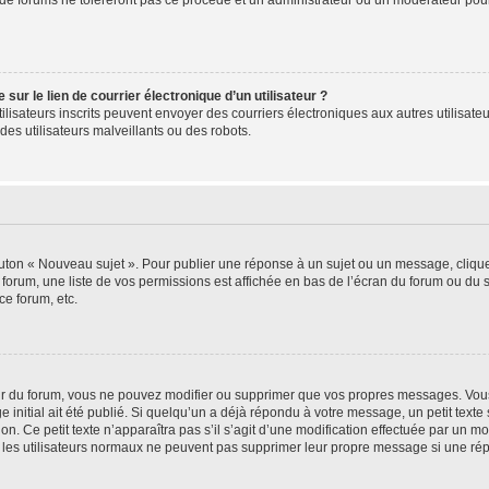
de forums ne toléreront pas ce procédé et un administrateur ou un modérateur pou
ur le lien de courrier électronique d’un utilisateur ?
s utilisateurs inscrits peuvent envoyer des courriers électroniques aux autres utili
es utilisateurs malveillants ou des robots.
outon « Nouveau sujet ». Pour publier une réponse à un sujet ou un message, cliqu
 forum, une liste de vos permissions est affichée en bas de l’écran du forum ou du
ce forum, etc.
r du forum, vous ne pouvez modifier ou supprimer que vos propres messages. Vou
 initial ait été publié. Si quelqu’un a déjà répondu à votre message, un petit text
ion. Ce petit texte n’apparaîtra pas s’il s’agit d’une modification effectuée par un 
ue les utilisateurs normaux ne peuvent pas supprimer leur propre message si une ré