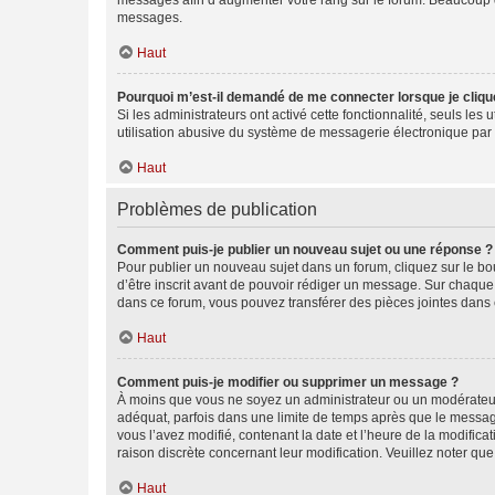
messages afin d’augmenter votre rang sur le forum. Beaucoup 
messages.
Haut
Pourquoi m’est-il demandé de me connecter lorsque je clique s
Si les administrateurs ont activé cette fonctionnalité, seuls le
utilisation abusive du système de messagerie électronique par d
Haut
Problèmes de publication
Comment puis-je publier un nouveau sujet ou une réponse ?
Pour publier un nouveau sujet dans un forum, cliquez sur le b
d’être inscrit avant de pouvoir rédiger un message. Sur chaque
dans ce forum, vous pouvez transférer des pièces jointes dans 
Haut
Comment puis-je modifier ou supprimer un message ?
À moins que vous ne soyez un administrateur ou un modérateu
adéquat, parfois dans une limite de temps après que le message
vous l’avez modifié, contenant la date et l’heure de la modificat
raison discrète concernant leur modification. Veuillez noter q
Haut