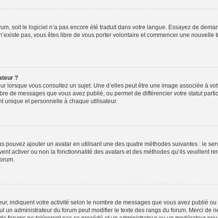
orum, soit le logiciel n’a pas encore été traduit dans votre langue. Essayez de deman
 n’existe pas, vous êtes libre de vous porter volontaire et commencer une nouvelle t
ateur ?
ur lorsque vous consultez un sujet. Une d’elles peut être une image associée à vo
mbre de messages que vous avez publié, ou permet de différencier votre statut parti
 unique et personnelle à chaque utilisateur.
ous pouvez ajouter un avatar en utilisant une des quatre méthodes suivantes : le serv
ent activer ou non la fonctionnalité des avatars et des méthodes qu’ils veuillent ren
forum.
ur, indiquent votre activité selon le nombre de messages que vous avez publié ou id
eul un administrateur du forum peut modifier le texte des rangs du forum. Merci de 