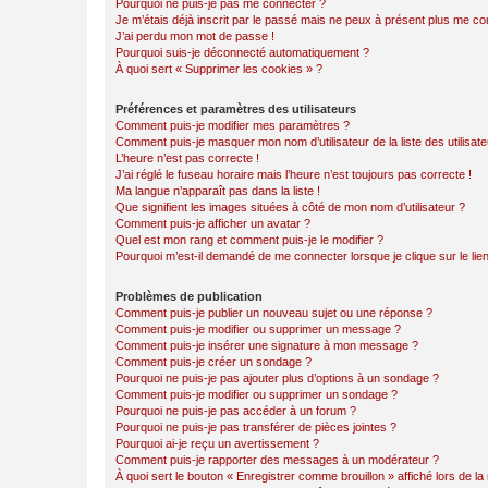
Pourquoi ne puis-je pas me connecter ?
Je m’étais déjà inscrit par le passé mais ne peux à présent plus me co
J’ai perdu mon mot de passe !
Pourquoi suis-je déconnecté automatiquement ?
À quoi sert « Supprimer les cookies » ?
Préférences et paramètres des utilisateurs
Comment puis-je modifier mes paramètres ?
Comment puis-je masquer mon nom d’utilisateur de la liste des utilisate
L’heure n’est pas correcte !
J’ai réglé le fuseau horaire mais l’heure n’est toujours pas correcte !
Ma langue n’apparaît pas dans la liste !
Que signifient les images situées à côté de mon nom d’utilisateur ?
Comment puis-je afficher un avatar ?
Quel est mon rang et comment puis-je le modifier ?
Pourquoi m’est-il demandé de me connecter lorsque je clique sur le lien 
Problèmes de publication
Comment puis-je publier un nouveau sujet ou une réponse ?
Comment puis-je modifier ou supprimer un message ?
Comment puis-je insérer une signature à mon message ?
Comment puis-je créer un sondage ?
Pourquoi ne puis-je pas ajouter plus d’options à un sondage ?
Comment puis-je modifier ou supprimer un sondage ?
Pourquoi ne puis-je pas accéder à un forum ?
Pourquoi ne puis-je pas transférer de pièces jointes ?
Pourquoi ai-je reçu un avertissement ?
Comment puis-je rapporter des messages à un modérateur ?
À quoi sert le bouton « Enregistrer comme brouillon » affiché lors de la 