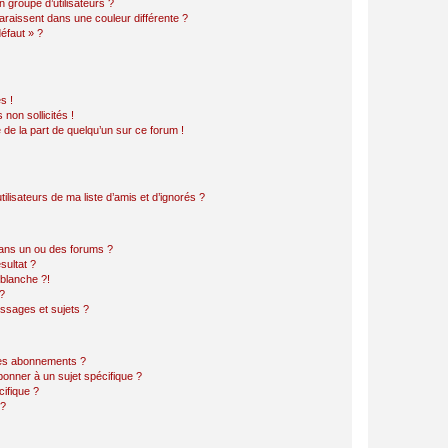
 groupe d’utilisateurs ?
araissent dans une couleur différente ?
défaut » ?
s !
non sollicités !
e de la part de quelqu’un sur ce forum !
lisateurs de ma liste d’amis et d’ignorés ?
ans un ou des forums ?
sultat ?
blanche ?!
?
ssages et sujets ?
t les abonnements ?
onner à un sujet spécifique ?
ifique ?
 ?