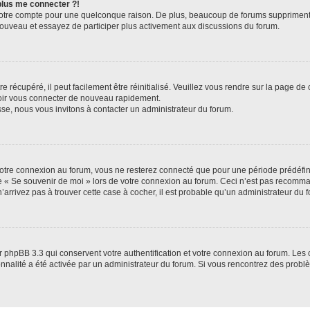
 plus me connecter ?!
votre compte pour une quelconque raison. De plus, beaucoup de forums suppriment pér
 nouveau et essayez de participer plus activement aux discussions du forum.
 récupéré, il peut facilement être réinitialisé. Veuillez vous rendre sur la page de
voir vous connecter de nouveau rapidement.
sse, nous vous invitons à contacter un administrateur du forum.
otre connexion au forum, vous ne resterez connecté que pour une période prédéfinie
se « Se souvenir de moi » lors de votre connexion au forum. Ceci n’est pas recomm
’arrivez pas à trouver cette case à cocher, il est probable qu’un administrateur du fo
 phpBB 3.3 qui conservent votre authentification et votre connexion au forum. Les 
tionnalité a été activée par un administrateur du forum. Si vous rencontrez des pro