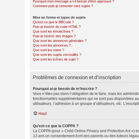
Pourquoi mon message a-t-il besoin d’être approuvé ?
Comment puis-je remonter mes sujets ?
Mise en forme et types de sujets
Qu’est-ce que le BBCode ?
Puis-je insérer du code HTML ?
Que sont les émoticônes ?
Puis-je insérer des images ?
Que sont les annonces générales ?
Que sont les annonces ?
Que sont les notes ?
Que sont les sujets verrouillés ?
Que sont les icônes de sujet ?
Problèmes de connexion et d’inscription
Pourquoi ai-je besoin de m’inscrire ?
Vous n’êtes pas dans l’obligation de le faire, mais les adminis
fonctionnalités supplémentaires qui ne sont pas disponibles aux 
utilisateurs, l’adhésion à un groupe d’utilisateurs, etc. L’insc
Haut
Qu’est-ce que la COPPA ?
La COPPA (pour « Child Online Privacy and Protection Act ») es
13 ans un consentement écrit des parents ou des tuteurs légaux