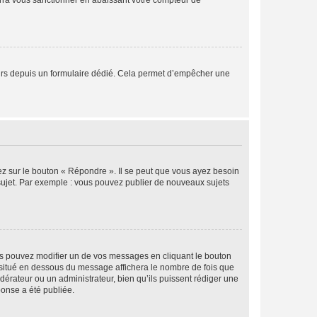
rra vous sanctionner en abaissant votre compteur de
sateurs depuis un formulaire dédié. Cela permet d’empêcher une
ez sur le bouton « Répondre ». Il se peut que vous ayez besoin
 sujet. Par exemple : vous pouvez publier de nouveaux sujets
s pouvez modifier un de vos messages en cliquant le bouton
e situé en dessous du message affichera le nombre de fois que
modérateur ou un administrateur, bien qu’ils puissent rédiger une
ponse a été publiée.