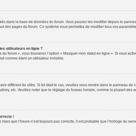
ockés dans la base de données du forum. Vous pouvez les modifier depuis le panneau 
haut des pages du forum. Ce système vous permettra de modifier tous vos paramètre
s utilisateurs en ligne ?
s du forum », vous trouverez l’option « Masquer mon statut en ligne ». Si vous activ
é comme étant un utilisateur invisible.
aire différent du vôtre. Si tel était le cas, veuillez vous rendre dans le panneau de co
ey, etc. Veuillez noter que le réglage du fuseau horaire, comme la plupart des autr
orrecte !
 mais que l’heure n’est toujours pas correcte, il est probable que l’horloge du serve