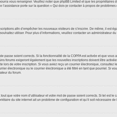
 pourra vous renseigner. Veuillez noter que phpBB Limited et que les propriétaires
ue l’assistance porte sur la question « Qui dois-je contacter à propos de problèmes 
inscriptions afin d’empêcher les nouveaux visiteurs de s’inscrire. De même, il est é
s souhaitez utiliser. Pour plus d’informations, veuillez contacter un administrateur du
t de passe soient corrects. Si la fonctionnalité de la COPPA est activée et que vous 
ains forums exigeront également que les nouvelles inscriptions doivent être activée
te lors de votre inscription. Si vous aviez reçu un courrier électronique, consultez l
r électronique ou le courrier électronique a été filtré en tant que pourriel. Si vo
rateur du forum.
out que votre nom d’utilisateur et votre mot de passe soient corrects. Si tel est le
iétaire du site internet ait un problème de configuration et qu’il soit nécessaire de l