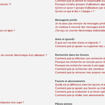
Comment puis-je devenir le responsable d’un
nnecter ?!
Pourquoi certains groupes d’utilisateurs app
Qu’est-ce qu’un « groupe d’utilisateurs par 
Qu’est-ce que le lien « L’équipe » ?
Messagerie privée
Je ne peux pas envoyer de messages privé
Je continue à recevoir des messages privés 
urs en ligne ?
J’ai reçu un courrier électronique indésirabl
Amis et ignorés
À quoi sert ma liste d’amis et d’ignorés ?
Comment puis-je ajouter ou supprimer des uti
Recherche dans les forums
de courrier électronique d’un utilisateur ?
Comment puis-je effectuer une recherche d
Pourquoi ma recherche ne renvoie aucun ré
Pourquoi ma recherche renvoie à une page 
Comment puis-je rechercher des membres 
Comment puis-je retrouver mes propres me
Favoris et abonnements
Quelle est la différence entre les favoris e
Comment puis-je ajouter aux favoris ou m’ab
Comment puis-je m’abonner à un forum spéc
Comment puis-je résilier mes abonnements
rédaction d’un sujet ?
Pièces jointes