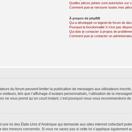
Quelles pièces jointes sont autorisées sur 
Comment puis-je retrouver toutes mes pièce
À propos de phpBB
Qui a développé ce logiciel de forum de dis
Pourquoi la fonctionnalité X n’est pas dispon
Qui dois-je contacter à propos de problèmes
Comment puis-je contacter un administrateu
trateurs du forum peuvent limiter la publication de messages aux utilisateurs inscri
visiteurs, tels que l’affichage d’avatars personnalisés, l’utilisation de la messager
ription ne vous prend qu’un court instant, c’est pourquoi nous vous recommandons de l
t une loi des États-Unis d’Amérique qui demande aux sites internet collectant pot
 des mineurs concernés. Si vous ne savez pas si cette loi s’applique également au