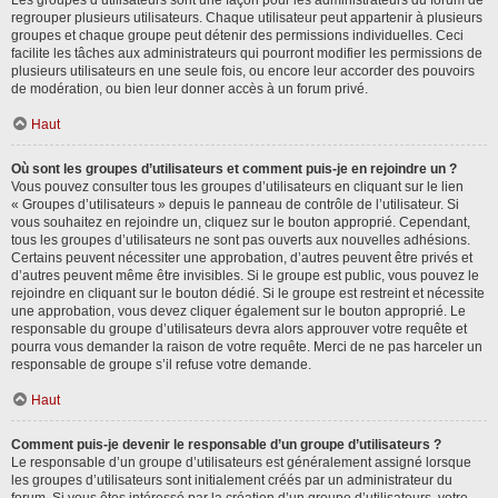
Les groupes d’utilisateurs sont une façon pour les administrateurs du forum de
regrouper plusieurs utilisateurs. Chaque utilisateur peut appartenir à plusieurs
groupes et chaque groupe peut détenir des permissions individuelles. Ceci
facilite les tâches aux administrateurs qui pourront modifier les permissions de
plusieurs utilisateurs en une seule fois, ou encore leur accorder des pouvoirs
de modération, ou bien leur donner accès à un forum privé.
Haut
Où sont les groupes d’utilisateurs et comment puis-je en rejoindre un ?
Vous pouvez consulter tous les groupes d’utilisateurs en cliquant sur le lien
« Groupes d’utilisateurs » depuis le panneau de contrôle de l’utilisateur. Si
vous souhaitez en rejoindre un, cliquez sur le bouton approprié. Cependant,
tous les groupes d’utilisateurs ne sont pas ouverts aux nouvelles adhésions.
Certains peuvent nécessiter une approbation, d’autres peuvent être privés et
d’autres peuvent même être invisibles. Si le groupe est public, vous pouvez le
rejoindre en cliquant sur le bouton dédié. Si le groupe est restreint et nécessite
une approbation, vous devez cliquer également sur le bouton approprié. Le
responsable du groupe d’utilisateurs devra alors approuver votre requête et
pourra vous demander la raison de votre requête. Merci de ne pas harceler un
responsable de groupe s’il refuse votre demande.
Haut
Comment puis-je devenir le responsable d’un groupe d’utilisateurs ?
Le responsable d’un groupe d’utilisateurs est généralement assigné lorsque
les groupes d’utilisateurs sont initialement créés par un administrateur du