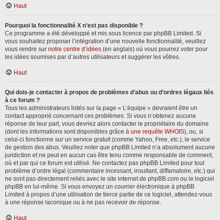
Haut
Pourquoi la fonctionnalité X n’est pas disponible ?
Ce programme a été développé et mis sous licence par phpBB Limited. Si
vous souhaitez proposer l’intégration d’une nouvelle fonctionnalité, veuillez
vous rendre sur
notre centre d’idées
(en anglais) où vous pourrez voter pour
les idées soumises par d’autres utilisateurs et suggérer les vôtres.
Haut
Qui dois-je contacter à propos de problèmes d’abus ou d’ordres légaux liés
à ce forum ?
Tous les administrateurs listés sur la page « L’équipe » devraient être un
contact approprié concernant ces problèmes. Si vous n’obtenez aucune
réponse de leur part, vous devriez alors contacter le propriétaire du domaine
(dont les informations sont disponibles grâce à
une requête WHOIS
), ou, si
celui-ci fonctionne sur un service gratuit (comme Yahoo, Free, etc.), le service
de gestion des abus. Veuillez noter que phpBB Limited n’a absolument aucune
juridiction et ne peut en aucun cas être tenu comme responsable de comment,
où et par qui ce forum est utilisé. Ne contactez pas phpBB Limited pour tout
problème d’ordre légal (commentaire incessant, insultant, diffamatoire, etc.) qui
ne sont pas directement reliés avec le site internet de phpBB.com ou le logiciel
phpBB en lui-même. Si vous envoyez un courrier électronique à phpBB
Limited à propos d’une utilisation de tierce partie de ce logiciel, attendez-vous
à une réponse laconique ou à ne pas recevoir de réponse.
Haut