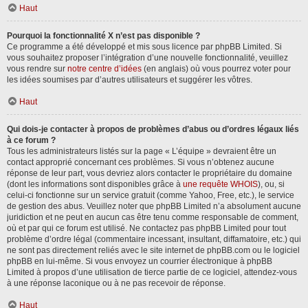
Haut
Pourquoi la fonctionnalité X n’est pas disponible ?
Ce programme a été développé et mis sous licence par phpBB Limited. Si
vous souhaitez proposer l’intégration d’une nouvelle fonctionnalité, veuillez
vous rendre sur
notre centre d’idées
(en anglais) où vous pourrez voter pour
les idées soumises par d’autres utilisateurs et suggérer les vôtres.
Haut
Qui dois-je contacter à propos de problèmes d’abus ou d’ordres légaux liés
à ce forum ?
Tous les administrateurs listés sur la page « L’équipe » devraient être un
contact approprié concernant ces problèmes. Si vous n’obtenez aucune
réponse de leur part, vous devriez alors contacter le propriétaire du domaine
(dont les informations sont disponibles grâce à
une requête WHOIS
), ou, si
celui-ci fonctionne sur un service gratuit (comme Yahoo, Free, etc.), le service
de gestion des abus. Veuillez noter que phpBB Limited n’a absolument aucune
juridiction et ne peut en aucun cas être tenu comme responsable de comment,
où et par qui ce forum est utilisé. Ne contactez pas phpBB Limited pour tout
problème d’ordre légal (commentaire incessant, insultant, diffamatoire, etc.) qui
ne sont pas directement reliés avec le site internet de phpBB.com ou le logiciel
phpBB en lui-même. Si vous envoyez un courrier électronique à phpBB
Limited à propos d’une utilisation de tierce partie de ce logiciel, attendez-vous
à une réponse laconique ou à ne pas recevoir de réponse.
Haut