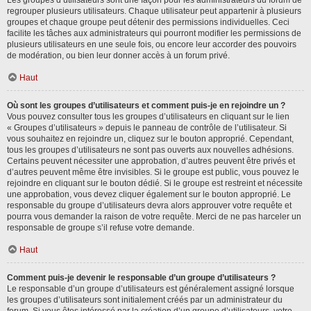
Les groupes d’utilisateurs sont une façon pour les administrateurs du forum de
regrouper plusieurs utilisateurs. Chaque utilisateur peut appartenir à plusieurs
groupes et chaque groupe peut détenir des permissions individuelles. Ceci
facilite les tâches aux administrateurs qui pourront modifier les permissions de
plusieurs utilisateurs en une seule fois, ou encore leur accorder des pouvoirs
de modération, ou bien leur donner accès à un forum privé.
Haut
Où sont les groupes d’utilisateurs et comment puis-je en rejoindre un ?
Vous pouvez consulter tous les groupes d’utilisateurs en cliquant sur le lien
« Groupes d’utilisateurs » depuis le panneau de contrôle de l’utilisateur. Si
vous souhaitez en rejoindre un, cliquez sur le bouton approprié. Cependant,
tous les groupes d’utilisateurs ne sont pas ouverts aux nouvelles adhésions.
Certains peuvent nécessiter une approbation, d’autres peuvent être privés et
d’autres peuvent même être invisibles. Si le groupe est public, vous pouvez le
rejoindre en cliquant sur le bouton dédié. Si le groupe est restreint et nécessite
une approbation, vous devez cliquer également sur le bouton approprié. Le
responsable du groupe d’utilisateurs devra alors approuver votre requête et
pourra vous demander la raison de votre requête. Merci de ne pas harceler un
responsable de groupe s’il refuse votre demande.
Haut
Comment puis-je devenir le responsable d’un groupe d’utilisateurs ?
Le responsable d’un groupe d’utilisateurs est généralement assigné lorsque
les groupes d’utilisateurs sont initialement créés par un administrateur du