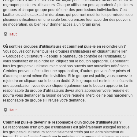
Les groupes d’utilisateurs sont une façon pour les administrateurs du forum de
regrouper plusieurs utilisateurs. Chaque utilisateur peut appartenir à plusieurs
groupes et chaque groupe peut détenir des permissions individuelles. Ceci
facilite les tâches aux administrateurs qui pourront modifier les permissions de
plusieurs utilisateurs en une seule fois, ou encore leur accorder des pouvoirs
de modération, ou bien leur donner accès à un forum privé.
Haut
Où sont les groupes d’utilisateurs et comment puis-je en rejoindre un ?
Vous pouvez consulter tous les groupes d’utilisateurs en cliquant sur le lien
« Groupes d’utilisateurs » depuis le panneau de contrôle de l’utilisateur. Si
vous souhaitez en rejoindre un, cliquez sur le bouton approprié. Cependant,
tous les groupes d’utilisateurs ne sont pas ouverts aux nouvelles adhésions.
Certains peuvent nécessiter une approbation, d’autres peuvent être privés et
d’autres peuvent même être invisibles. Si le groupe est public, vous pouvez le
rejoindre en cliquant sur le bouton dédié. Si le groupe est restreint et nécessite
une approbation, vous devez cliquer également sur le bouton approprié. Le
responsable du groupe d’utilisateurs devra alors approuver votre requête et
pourra vous demander la raison de votre requête. Merci de ne pas harceler un
responsable de groupe s’il refuse votre demande.
Haut
Comment puis-je devenir le responsable d’un groupe d’utilisateurs ?
Le responsable d’un groupe d’utilisateurs est généralement assigné lorsque
les groupes d’utilisateurs sont initialement créés par un administrateur du