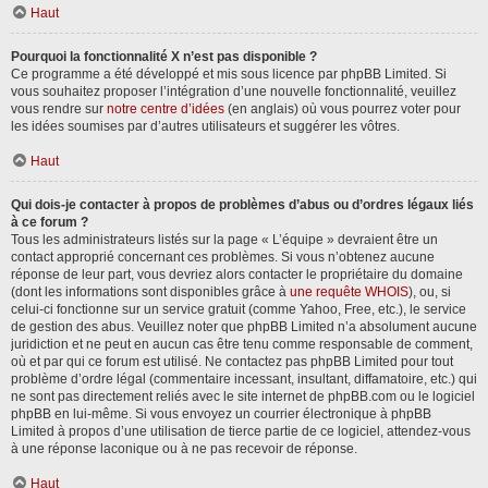
Haut
Pourquoi la fonctionnalité X n’est pas disponible ?
Ce programme a été développé et mis sous licence par phpBB Limited. Si
vous souhaitez proposer l’intégration d’une nouvelle fonctionnalité, veuillez
vous rendre sur
notre centre d’idées
(en anglais) où vous pourrez voter pour
les idées soumises par d’autres utilisateurs et suggérer les vôtres.
Haut
Qui dois-je contacter à propos de problèmes d’abus ou d’ordres légaux liés
à ce forum ?
Tous les administrateurs listés sur la page « L’équipe » devraient être un
contact approprié concernant ces problèmes. Si vous n’obtenez aucune
réponse de leur part, vous devriez alors contacter le propriétaire du domaine
(dont les informations sont disponibles grâce à
une requête WHOIS
), ou, si
celui-ci fonctionne sur un service gratuit (comme Yahoo, Free, etc.), le service
de gestion des abus. Veuillez noter que phpBB Limited n’a absolument aucune
juridiction et ne peut en aucun cas être tenu comme responsable de comment,
où et par qui ce forum est utilisé. Ne contactez pas phpBB Limited pour tout
problème d’ordre légal (commentaire incessant, insultant, diffamatoire, etc.) qui
ne sont pas directement reliés avec le site internet de phpBB.com ou le logiciel
phpBB en lui-même. Si vous envoyez un courrier électronique à phpBB
Limited à propos d’une utilisation de tierce partie de ce logiciel, attendez-vous
à une réponse laconique ou à ne pas recevoir de réponse.
Haut