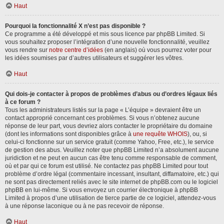
Haut
Pourquoi la fonctionnalité X n’est pas disponible ?
Ce programme a été développé et mis sous licence par phpBB Limited. Si
vous souhaitez proposer l’intégration d’une nouvelle fonctionnalité, veuillez
vous rendre sur
notre centre d’idées
(en anglais) où vous pourrez voter pour
les idées soumises par d’autres utilisateurs et suggérer les vôtres.
Haut
Qui dois-je contacter à propos de problèmes d’abus ou d’ordres légaux liés
à ce forum ?
Tous les administrateurs listés sur la page « L’équipe » devraient être un
contact approprié concernant ces problèmes. Si vous n’obtenez aucune
réponse de leur part, vous devriez alors contacter le propriétaire du domaine
(dont les informations sont disponibles grâce à
une requête WHOIS
), ou, si
celui-ci fonctionne sur un service gratuit (comme Yahoo, Free, etc.), le service
de gestion des abus. Veuillez noter que phpBB Limited n’a absolument aucune
juridiction et ne peut en aucun cas être tenu comme responsable de comment,
où et par qui ce forum est utilisé. Ne contactez pas phpBB Limited pour tout
problème d’ordre légal (commentaire incessant, insultant, diffamatoire, etc.) qui
ne sont pas directement reliés avec le site internet de phpBB.com ou le logiciel
phpBB en lui-même. Si vous envoyez un courrier électronique à phpBB
Limited à propos d’une utilisation de tierce partie de ce logiciel, attendez-vous
à une réponse laconique ou à ne pas recevoir de réponse.
Haut