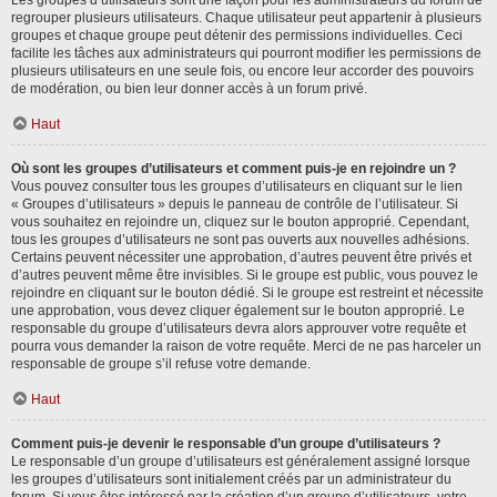
Les groupes d’utilisateurs sont une façon pour les administrateurs du forum de
regrouper plusieurs utilisateurs. Chaque utilisateur peut appartenir à plusieurs
groupes et chaque groupe peut détenir des permissions individuelles. Ceci
facilite les tâches aux administrateurs qui pourront modifier les permissions de
plusieurs utilisateurs en une seule fois, ou encore leur accorder des pouvoirs
de modération, ou bien leur donner accès à un forum privé.
Haut
Où sont les groupes d’utilisateurs et comment puis-je en rejoindre un ?
Vous pouvez consulter tous les groupes d’utilisateurs en cliquant sur le lien
« Groupes d’utilisateurs » depuis le panneau de contrôle de l’utilisateur. Si
vous souhaitez en rejoindre un, cliquez sur le bouton approprié. Cependant,
tous les groupes d’utilisateurs ne sont pas ouverts aux nouvelles adhésions.
Certains peuvent nécessiter une approbation, d’autres peuvent être privés et
d’autres peuvent même être invisibles. Si le groupe est public, vous pouvez le
rejoindre en cliquant sur le bouton dédié. Si le groupe est restreint et nécessite
une approbation, vous devez cliquer également sur le bouton approprié. Le
responsable du groupe d’utilisateurs devra alors approuver votre requête et
pourra vous demander la raison de votre requête. Merci de ne pas harceler un
responsable de groupe s’il refuse votre demande.
Haut
Comment puis-je devenir le responsable d’un groupe d’utilisateurs ?
Le responsable d’un groupe d’utilisateurs est généralement assigné lorsque
les groupes d’utilisateurs sont initialement créés par un administrateur du