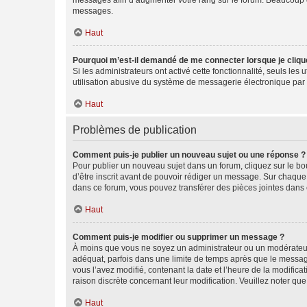
messages afin d’augmenter votre rang sur le forum. Beaucoup 
messages.
Haut
Pourquoi m’est-il demandé de me connecter lorsque je clique s
Si les administrateurs ont activé cette fonctionnalité, seuls le
utilisation abusive du système de messagerie électronique par d
Haut
Problèmes de publication
Comment puis-je publier un nouveau sujet ou une réponse ?
Pour publier un nouveau sujet dans un forum, cliquez sur le b
d’être inscrit avant de pouvoir rédiger un message. Sur chaque
dans ce forum, vous pouvez transférer des pièces jointes dans 
Haut
Comment puis-je modifier ou supprimer un message ?
À moins que vous ne soyez un administrateur ou un modérateu
adéquat, parfois dans une limite de temps après que le message
vous l’avez modifié, contenant la date et l’heure de la modificat
raison discrète concernant leur modification. Veuillez noter q
Haut