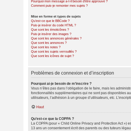
Pourquoi mon message a-t-il besoin d’être approuvé ?
Comment puis-je remonter mes sujets ?
Mise en forme et types de sujets
Qu’est-ce que le BBCode ?
Puis-je insérer du code HTML ?
Que sont les émoticônes ?
Puis-je insérer des images ?
Que sont les annonces générales ?
Que sont les annonces ?
Que sont les notes ?
Que sont les sujets verrouillés ?
Que sont les icônes de sujet ?
Problèmes de connexion et d’inscription
Pourquoi ai-je besoin de m’inscrire ?
Vous n’êtes pas dans l’obligation de le faire, mais les adminis
fonctionnalités supplémentaires qui ne sont pas disponibles aux 
utilisateurs, l’adhésion à un groupe d’utilisateurs, etc. L’insc
Haut
Qu’est-ce que la COPPA ?
La COPPA (pour « Child Online Privacy and Protection Act ») es
13 ans un consentement écrit des parents ou des tuteurs légaux