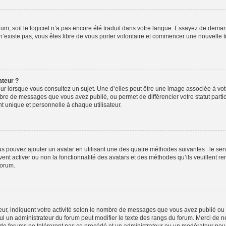
orum, soit le logiciel n’a pas encore été traduit dans votre langue. Essayez de deman
 n’existe pas, vous êtes libre de vous porter volontaire et commencer une nouvelle t
ateur ?
ur lorsque vous consultez un sujet. Une d’elles peut être une image associée à vo
mbre de messages que vous avez publié, ou permet de différencier votre statut parti
 unique et personnelle à chaque utilisateur.
ous pouvez ajouter un avatar en utilisant une des quatre méthodes suivantes : le serv
ent activer ou non la fonctionnalité des avatars et des méthodes qu’ils veuillent ren
forum.
ur, indiquent votre activité selon le nombre de messages que vous avez publié ou id
eul un administrateur du forum peut modifier le texte des rangs du forum. Merci de 