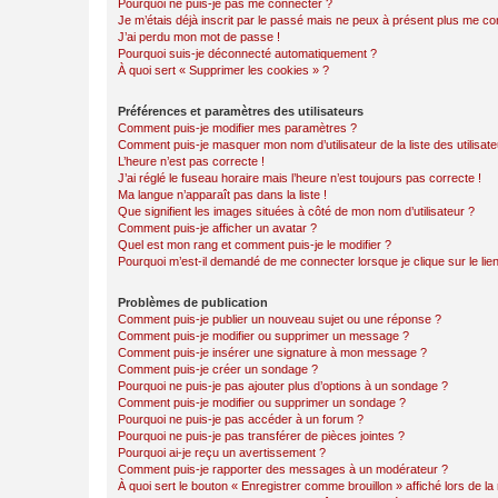
Pourquoi ne puis-je pas me connecter ?
Je m’étais déjà inscrit par le passé mais ne peux à présent plus me co
J’ai perdu mon mot de passe !
Pourquoi suis-je déconnecté automatiquement ?
À quoi sert « Supprimer les cookies » ?
Préférences et paramètres des utilisateurs
Comment puis-je modifier mes paramètres ?
Comment puis-je masquer mon nom d’utilisateur de la liste des utilisate
L’heure n’est pas correcte !
J’ai réglé le fuseau horaire mais l’heure n’est toujours pas correcte !
Ma langue n’apparaît pas dans la liste !
Que signifient les images situées à côté de mon nom d’utilisateur ?
Comment puis-je afficher un avatar ?
Quel est mon rang et comment puis-je le modifier ?
Pourquoi m’est-il demandé de me connecter lorsque je clique sur le lien 
Problèmes de publication
Comment puis-je publier un nouveau sujet ou une réponse ?
Comment puis-je modifier ou supprimer un message ?
Comment puis-je insérer une signature à mon message ?
Comment puis-je créer un sondage ?
Pourquoi ne puis-je pas ajouter plus d’options à un sondage ?
Comment puis-je modifier ou supprimer un sondage ?
Pourquoi ne puis-je pas accéder à un forum ?
Pourquoi ne puis-je pas transférer de pièces jointes ?
Pourquoi ai-je reçu un avertissement ?
Comment puis-je rapporter des messages à un modérateur ?
À quoi sert le bouton « Enregistrer comme brouillon » affiché lors de la 