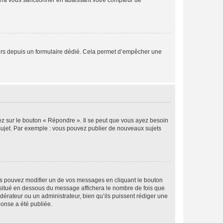
rra vous sanctionner en abaissant votre compteur de
sateurs depuis un formulaire dédié. Cela permet d’empêcher une
ez sur le bouton « Répondre ». Il se peut que vous ayez besoin
 sujet. Par exemple : vous pouvez publier de nouveaux sujets
s pouvez modifier un de vos messages en cliquant le bouton
e situé en dessous du message affichera le nombre de fois que
modérateur ou un administrateur, bien qu’ils puissent rédiger une
ponse a été publiée.