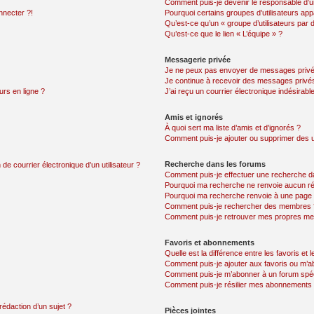
Comment puis-je devenir le responsable d’un
nnecter ?!
Pourquoi certains groupes d’utilisateurs app
Qu’est-ce qu’un « groupe d’utilisateurs par 
Qu’est-ce que le lien « L’équipe » ?
Messagerie privée
Je ne peux pas envoyer de messages privé
Je continue à recevoir des messages privés 
urs en ligne ?
J’ai reçu un courrier électronique indésirabl
Amis et ignorés
À quoi sert ma liste d’amis et d’ignorés ?
Comment puis-je ajouter ou supprimer des uti
Recherche dans les forums
de courrier électronique d’un utilisateur ?
Comment puis-je effectuer une recherche d
Pourquoi ma recherche ne renvoie aucun ré
Pourquoi ma recherche renvoie à une page 
Comment puis-je rechercher des membres 
Comment puis-je retrouver mes propres me
Favoris et abonnements
Quelle est la différence entre les favoris e
Comment puis-je ajouter aux favoris ou m’ab
Comment puis-je m’abonner à un forum spéc
Comment puis-je résilier mes abonnements
rédaction d’un sujet ?
Pièces jointes