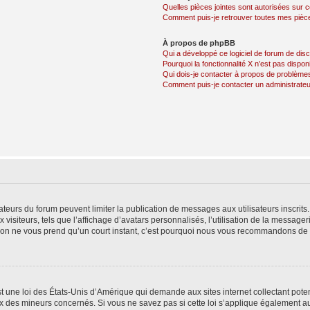
Quelles pièces jointes sont autorisées sur 
Comment puis-je retrouver toutes mes pièce
À propos de phpBB
Qui a développé ce logiciel de forum de dis
Pourquoi la fonctionnalité X n’est pas dispon
Qui dois-je contacter à propos de problèmes
Comment puis-je contacter un administrateu
trateurs du forum peuvent limiter la publication de messages aux utilisateurs inscri
visiteurs, tels que l’affichage d’avatars personnalisés, l’utilisation de la messager
ription ne vous prend qu’un court instant, c’est pourquoi nous vous recommandons de l
t une loi des États-Unis d’Amérique qui demande aux sites internet collectant pot
 des mineurs concernés. Si vous ne savez pas si cette loi s’applique également au