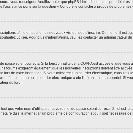
 pourra vous renseigner. Veuillez noter que phpBB Limited et que les propriétaires
ue l’assistance porte sur la question « Qui dois-je contacter à propos de problèmes 
inscriptions afin d’empêcher les nouveaux visiteurs de s’inscrire. De même, il est é
s souhaitez utiliser. Pour plus d’informations, veuillez contacter un administrateur du
t de passe soient corrects. Si la fonctionnalité de la COPPA est activée et que vous 
ains forums exigeront également que les nouvelles inscriptions doivent être activée
te lors de votre inscription. Si vous aviez reçu un courrier électronique, consultez l
r électronique ou le courrier électronique a été filtré en tant que pourriel. Si vo
rateur du forum.
out que votre nom d’utilisateur et votre mot de passe soient corrects. Si tel est le
iétaire du site internet ait un problème de configuration et qu’il soit nécessaire de l