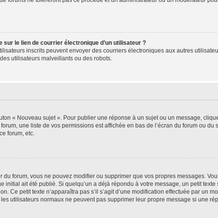
de forums ne toléreront pas ce procédé et un administrateur ou un modérateur pou
ur le lien de courrier électronique d’un utilisateur ?
s utilisateurs inscrits peuvent envoyer des courriers électroniques aux autres utili
es utilisateurs malveillants ou des robots.
outon « Nouveau sujet ». Pour publier une réponse à un sujet ou un message, cliqu
 forum, une liste de vos permissions est affichée en bas de l’écran du forum ou du
ce forum, etc.
r du forum, vous ne pouvez modifier ou supprimer que vos propres messages. Vou
 initial ait été publié. Si quelqu’un a déjà répondu à votre message, un petit text
ion. Ce petit texte n’apparaîtra pas s’il s’agit d’une modification effectuée par un 
ue les utilisateurs normaux ne peuvent pas supprimer leur propre message si une ré