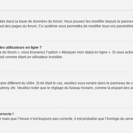
ockés dans la base de données du forum. Vous pouvez les modifier depuis le panneau 
haut des pages du forum. Ce système vous permettra de modifier tous vos paramètre
s utilisateurs en ligne ?
s du forum », vous trouverez l’option « Masquer mon statut en ligne ». Si vous activ
é comme étant un utilisateur invisible.
aire différent du vôtre. Si tel était le cas, veuillez vous rendre dans le panneau de co
ey, etc. Veuillez noter que le réglage du fuseau horaire, comme la plupart des autr
orrecte !
 mais que l’heure n’est toujours pas correcte, il est probable que l’horloge du serve