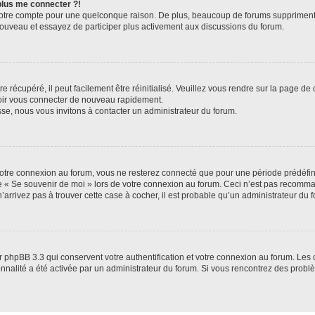
 plus me connecter ?!
votre compte pour une quelconque raison. De plus, beaucoup de forums suppriment pér
 nouveau et essayez de participer plus activement aux discussions du forum.
 récupéré, il peut facilement être réinitialisé. Veuillez vous rendre sur la page de
voir vous connecter de nouveau rapidement.
sse, nous vous invitons à contacter un administrateur du forum.
otre connexion au forum, vous ne resterez connecté que pour une période prédéfinie
se « Se souvenir de moi » lors de votre connexion au forum. Ceci n’est pas recomm
’arrivez pas à trouver cette case à cocher, il est probable qu’un administrateur du fo
 phpBB 3.3 qui conservent votre authentification et votre connexion au forum. Les 
tionnalité a été activée par un administrateur du forum. Si vous rencontrez des pro