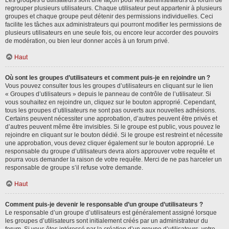
Les groupes d’utilisateurs sont une façon pour les administrateurs du forum de
regrouper plusieurs utilisateurs. Chaque utilisateur peut appartenir à plusieurs
groupes et chaque groupe peut détenir des permissions individuelles. Ceci
facilite les tâches aux administrateurs qui pourront modifier les permissions de
plusieurs utilisateurs en une seule fois, ou encore leur accorder des pouvoirs
de modération, ou bien leur donner accès à un forum privé.
Haut
Où sont les groupes d’utilisateurs et comment puis-je en rejoindre un ?
Vous pouvez consulter tous les groupes d’utilisateurs en cliquant sur le lien
« Groupes d’utilisateurs » depuis le panneau de contrôle de l’utilisateur. Si
vous souhaitez en rejoindre un, cliquez sur le bouton approprié. Cependant,
tous les groupes d’utilisateurs ne sont pas ouverts aux nouvelles adhésions.
Certains peuvent nécessiter une approbation, d’autres peuvent être privés et
d’autres peuvent même être invisibles. Si le groupe est public, vous pouvez le
rejoindre en cliquant sur le bouton dédié. Si le groupe est restreint et nécessite
une approbation, vous devez cliquer également sur le bouton approprié. Le
responsable du groupe d’utilisateurs devra alors approuver votre requête et
pourra vous demander la raison de votre requête. Merci de ne pas harceler un
responsable de groupe s’il refuse votre demande.
Haut
Comment puis-je devenir le responsable d’un groupe d’utilisateurs ?
Le responsable d’un groupe d’utilisateurs est généralement assigné lorsque
les groupes d’utilisateurs sont initialement créés par un administrateur du