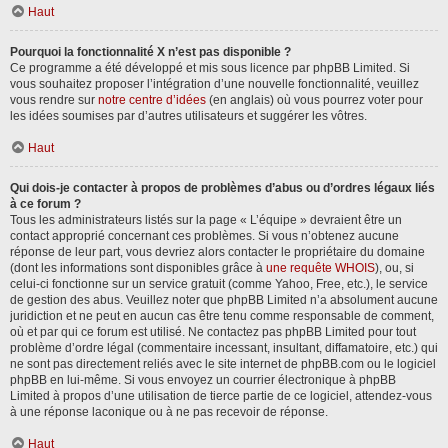
Haut
Pourquoi la fonctionnalité X n’est pas disponible ?
Ce programme a été développé et mis sous licence par phpBB Limited. Si
vous souhaitez proposer l’intégration d’une nouvelle fonctionnalité, veuillez
vous rendre sur
notre centre d’idées
(en anglais) où vous pourrez voter pour
les idées soumises par d’autres utilisateurs et suggérer les vôtres.
Haut
Qui dois-je contacter à propos de problèmes d’abus ou d’ordres légaux liés
à ce forum ?
Tous les administrateurs listés sur la page « L’équipe » devraient être un
contact approprié concernant ces problèmes. Si vous n’obtenez aucune
réponse de leur part, vous devriez alors contacter le propriétaire du domaine
(dont les informations sont disponibles grâce à
une requête WHOIS
), ou, si
celui-ci fonctionne sur un service gratuit (comme Yahoo, Free, etc.), le service
de gestion des abus. Veuillez noter que phpBB Limited n’a absolument aucune
juridiction et ne peut en aucun cas être tenu comme responsable de comment,
où et par qui ce forum est utilisé. Ne contactez pas phpBB Limited pour tout
problème d’ordre légal (commentaire incessant, insultant, diffamatoire, etc.) qui
ne sont pas directement reliés avec le site internet de phpBB.com ou le logiciel
phpBB en lui-même. Si vous envoyez un courrier électronique à phpBB
Limited à propos d’une utilisation de tierce partie de ce logiciel, attendez-vous
à une réponse laconique ou à ne pas recevoir de réponse.
Haut