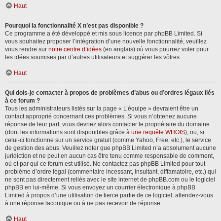
Haut
Pourquoi la fonctionnalité X n’est pas disponible ?
Ce programme a été développé et mis sous licence par phpBB Limited. Si
vous souhaitez proposer l’intégration d’une nouvelle fonctionnalité, veuillez
vous rendre sur
notre centre d’idées
(en anglais) où vous pourrez voter pour
les idées soumises par d’autres utilisateurs et suggérer les vôtres.
Haut
Qui dois-je contacter à propos de problèmes d’abus ou d’ordres légaux liés
à ce forum ?
Tous les administrateurs listés sur la page « L’équipe » devraient être un
contact approprié concernant ces problèmes. Si vous n’obtenez aucune
réponse de leur part, vous devriez alors contacter le propriétaire du domaine
(dont les informations sont disponibles grâce à
une requête WHOIS
), ou, si
celui-ci fonctionne sur un service gratuit (comme Yahoo, Free, etc.), le service
de gestion des abus. Veuillez noter que phpBB Limited n’a absolument aucune
juridiction et ne peut en aucun cas être tenu comme responsable de comment,
où et par qui ce forum est utilisé. Ne contactez pas phpBB Limited pour tout
problème d’ordre légal (commentaire incessant, insultant, diffamatoire, etc.) qui
ne sont pas directement reliés avec le site internet de phpBB.com ou le logiciel
phpBB en lui-même. Si vous envoyez un courrier électronique à phpBB
Limited à propos d’une utilisation de tierce partie de ce logiciel, attendez-vous
à une réponse laconique ou à ne pas recevoir de réponse.
Haut