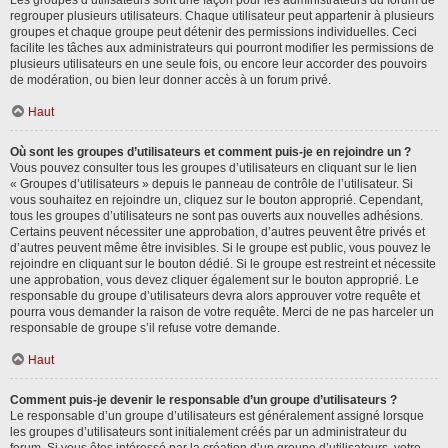
Les groupes d’utilisateurs sont une façon pour les administrateurs du forum de
regrouper plusieurs utilisateurs. Chaque utilisateur peut appartenir à plusieurs
groupes et chaque groupe peut détenir des permissions individuelles. Ceci
facilite les tâches aux administrateurs qui pourront modifier les permissions de
plusieurs utilisateurs en une seule fois, ou encore leur accorder des pouvoirs
de modération, ou bien leur donner accès à un forum privé.
Haut
Où sont les groupes d’utilisateurs et comment puis-je en rejoindre un ?
Vous pouvez consulter tous les groupes d’utilisateurs en cliquant sur le lien
« Groupes d’utilisateurs » depuis le panneau de contrôle de l’utilisateur. Si
vous souhaitez en rejoindre un, cliquez sur le bouton approprié. Cependant,
tous les groupes d’utilisateurs ne sont pas ouverts aux nouvelles adhésions.
Certains peuvent nécessiter une approbation, d’autres peuvent être privés et
d’autres peuvent même être invisibles. Si le groupe est public, vous pouvez le
rejoindre en cliquant sur le bouton dédié. Si le groupe est restreint et nécessite
une approbation, vous devez cliquer également sur le bouton approprié. Le
responsable du groupe d’utilisateurs devra alors approuver votre requête et
pourra vous demander la raison de votre requête. Merci de ne pas harceler un
responsable de groupe s’il refuse votre demande.
Haut
Comment puis-je devenir le responsable d’un groupe d’utilisateurs ?
Le responsable d’un groupe d’utilisateurs est généralement assigné lorsque
les groupes d’utilisateurs sont initialement créés par un administrateur du